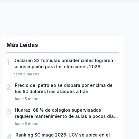
Más Leídas
1
Declaran 32 fórmulas presidenciales lograron
su inscripción para las elecciones 2026
hace 6 meses
2
Precio del petróleo se dispara por encima de
los 80 dólares tras ataques a Irán
hace 5 meses
3
Huaraz: 68 % de colegios supervisados
requiere mantenimiento de aulas a pocos días
de inicio del año escolar 2026
hace 5 meses
4
Ranking SCImago 2026: UCV se ubica en el