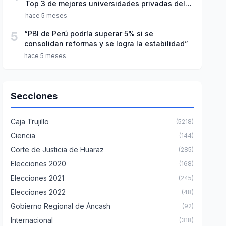
Top 3 de mejores universidades privadas del
Perú
hace 5 meses
5
“PBI de Perú podría superar 5% si se
consolidan reformas y se logra la estabilidad”
hace 5 meses
Secciones
Caja Trujillo
(5218)
Ciencia
(144)
Corte de Justicia de Huaraz
(285)
Elecciones 2020
(168)
Elecciones 2021
(245)
Elecciones 2022
(48)
Gobierno Regional de Áncash
(92)
Internacional
(318)