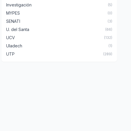
Investigación
(5)
MYPES
(0)
SENATI
(3)
U. del Santa
(66)
UCV
(132)
Uladech
(1)
UTP
(289)