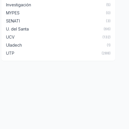
Investigación
(5)
MYPES
(0)
SENATI
(3)
U. del Santa
(66)
UCV
(132)
Uladech
(1)
UTP
(288)