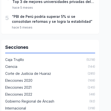
Top 3 de mejores universidades privadas del
Perú
hace 5 meses
5
“PBI de Perú podría superar 5% si se
consolidan reformas y se logra la estabilidad”
hace 5 meses
Secciones
Caja Trujillo
(5218)
Ciencia
(144)
Corte de Justicia de Huaraz
(285)
Elecciones 2020
(168)
Elecciones 2021
(245)
Elecciones 2022
(48)
Gobierno Regional de Áncash
(92)
Internacional
(318)