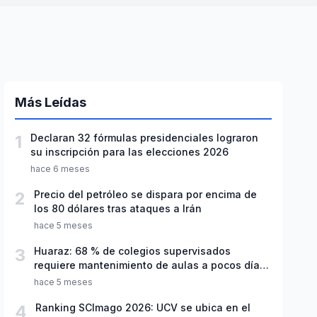
Más Leídas
1
Declaran 32 fórmulas presidenciales lograron
su inscripción para las elecciones 2026
hace 6 meses
2
Precio del petróleo se dispara por encima de
los 80 dólares tras ataques a Irán
hace 5 meses
3
Huaraz: 68 % de colegios supervisados
requiere mantenimiento de aulas a pocos días
de inicio del año escolar 2026
hace 5 meses
4
Ranking SCImago 2026: UCV se ubica en el