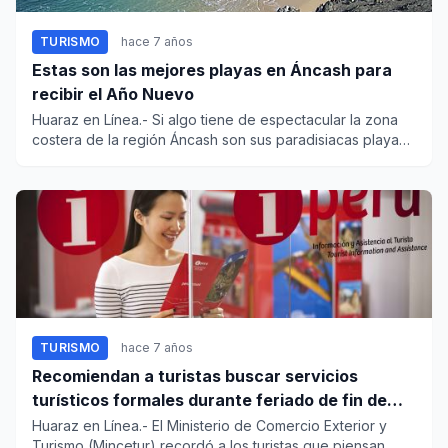
TURISMO
hace 7 años
Estas son las mejores playas en Áncash para
recibir el Año Nuevo
Huaraz en Línea.- Si algo tiene de espectacular la zona
costera de la región Áncash son sus paradisiacas playas
y para l...
TURISMO
hace 7 años
Recomiendan a turistas buscar servicios
turísticos formales durante feriado de fin de
año
Huaraz en Línea.- El Ministerio de Comercio Exterior y
Turismo (Mincetur) recordó a los turistas que piensan