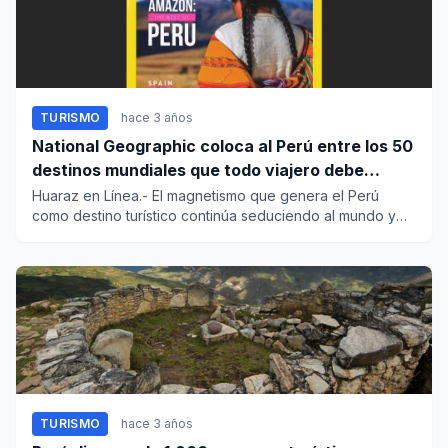
TURISMO
hace 3 años
National Geographic coloca al Perú entre los 50
destinos mundiales que todo viajero debe
visitar
Huaraz en Línea.- El magnetismo que genera el Perú
como destino turístico continúa seduciendo al mundo y
así lo evi...
TURISMO
hace 3 años