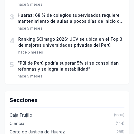
hace 5 meses
3
Huaraz: 68 % de colegios supervisados requiere
mantenimiento de aulas a pocos días de inicio del
año escolar 2026
hace 5 meses
4
Ranking SCImago 2026: UCV se ubica en el Top 3
de mejores universidades privadas del Perú
hace 5 meses
5
“PBI de Perú podría superar 5% si se consolidan
reformas y se logra la estabilidad”
hace 5 meses
Secciones
Caja Trujillo
(5218)
Ciencia
(144)
Corte de Justicia de Huaraz
(285)