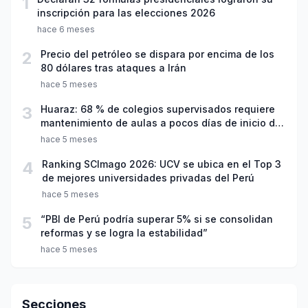
1
inscripción para las elecciones 2026
hace 6 meses
2
Precio del petróleo se dispara por encima de los
80 dólares tras ataques a Irán
hace 5 meses
3
Huaraz: 68 % de colegios supervisados requiere
mantenimiento de aulas a pocos días de inicio del
año escolar 2026
hace 5 meses
4
Ranking SCImago 2026: UCV se ubica en el Top 3
de mejores universidades privadas del Perú
hace 5 meses
5
“PBI de Perú podría superar 5% si se consolidan
reformas y se logra la estabilidad”
hace 5 meses
Secciones