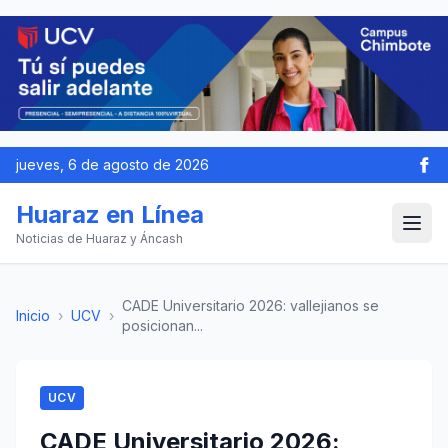
jueves, 6 de agosto de 2026
Huaraz en Línea
Noticias de Huaraz y Áncash
CADE Universitario 2026: vallejianos se
Inicio
›
UCV
›
posicionan...
UCV
CADE Universitario 2026: