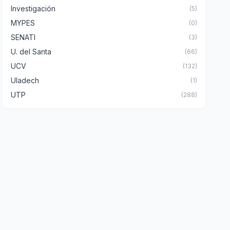
Investigación
(5)
MYPES
(0)
SENATI
(3)
U. del Santa
(66)
UCV
(132)
Uladech
(1)
UTP
(288)