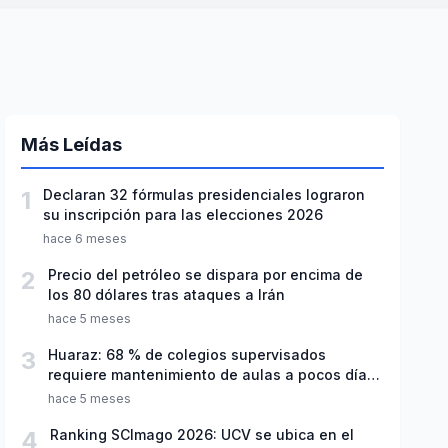
Más Leídas
1
Declaran 32 fórmulas presidenciales lograron
su inscripción para las elecciones 2026
hace 6 meses
2
Precio del petróleo se dispara por encima de
los 80 dólares tras ataques a Irán
hace 5 meses
3
Huaraz: 68 % de colegios supervisados
requiere mantenimiento de aulas a pocos días
de inicio del año escolar 2026
hace 5 meses
4
Ranking SCImago 2026: UCV se ubica en el