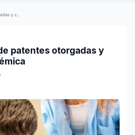
das y c...
de patentes otorgadas y
démica
a