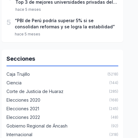
Top 3 de mejores universidades privadas del
Perú
hace 5 meses
5
“PBI de Perú podría superar 5% si se
consolidan reformas y se logra la estabilidad”
hace 5 meses
Secciones
Caja Trujillo
(5218)
Ciencia
(144)
Corte de Justicia de Huaraz
(285)
Elecciones 2020
(168)
Elecciones 2021
(245)
Elecciones 2022
(48)
Gobierno Regional de Áncash
(92)
Internacional
(318)