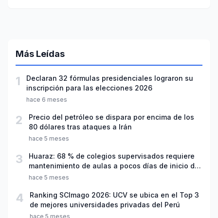
paso?
Más Leídas
1
Declaran 32 fórmulas presidenciales lograron su
inscripción para las elecciones 2026
hace 6 meses
2
Precio del petróleo se dispara por encima de los
80 dólares tras ataques a Irán
hace 5 meses
3
Huaraz: 68 % de colegios supervisados requiere
mantenimiento de aulas a pocos días de inicio del
año escolar 2026
hace 5 meses
4
Ranking SCImago 2026: UCV se ubica en el Top 3
de mejores universidades privadas del Perú
hace 5 meses