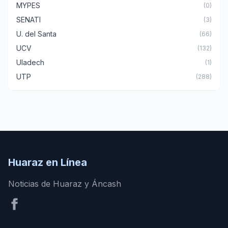
MYPES
(0)
SENATI
(3)
U. del Santa
(66)
UCV
(132)
Uladech
(1)
UTP
(288)
Huaraz en Línea
Noticias de Huaraz y Áncash