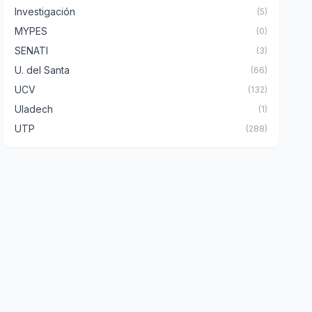
Investigación
(5)
MYPES
(0)
SENATI
(3)
U. del Santa
(66)
UCV
(132)
Uladech
(1)
UTP
(288)