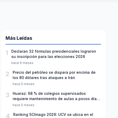
Más Leídas
1
Declaran 32 fórmulas presidenciales lograron
su inscripción para las elecciones 2026
hace 6 meses
2
Precio del petróleo se dispara por encima de
los 80 dólares tras ataques a Irán
hace 5 meses
3
Huaraz: 68 % de colegios supervisados
requiere mantenimiento de aulas a pocos días
de inicio del año escolar 2026
hace 5 meses
4
Ranking SCImago 2026: UCV se ubica en el