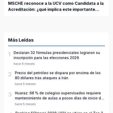
MSCHE reconoce a la UCV como Candidata a la
Acreditación: ¿qué implica este importante
paso?
Más Leídas
1
Declaran 32 fórmulas presidenciales lograron su
inscripción para las elecciones 2026
hace 6 meses
2
Precio del petróleo se dispara por encima de los
80 dólares tras ataques a Irán
hace 5 meses
3
Huaraz: 68 % de colegios supervisados requiere
mantenimiento de aulas a pocos días de inicio del
año escolar 2026
hace 5 meses