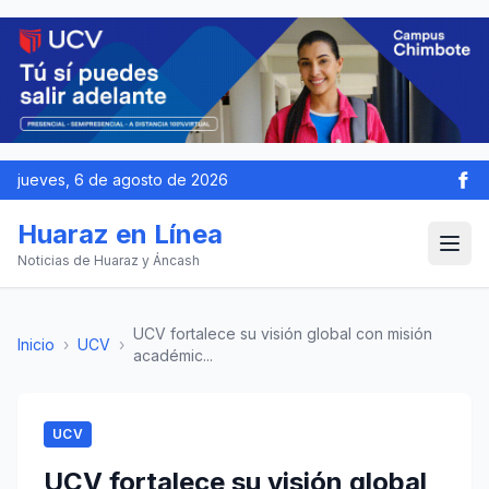
jueves, 6 de agosto de 2026
Huaraz en Línea
Noticias de Huaraz y Áncash
UCV fortalece su visión global con misión
Inicio
›
UCV
›
académic...
UCV
UCV fortalece su visión global