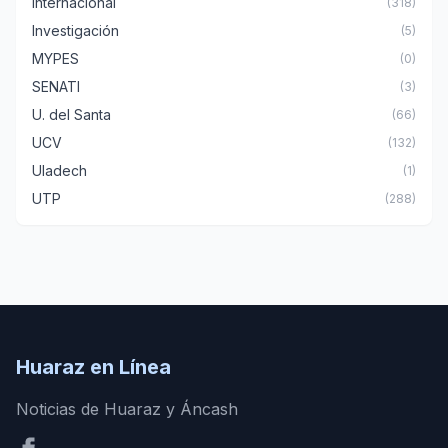
Internacional
(318)
Investigación
(5)
MYPES
(0)
SENATI
(3)
U. del Santa
(66)
UCV
(132)
Uladech
(1)
UTP
(288)
Huaraz en Línea
Noticias de Huaraz y Áncash