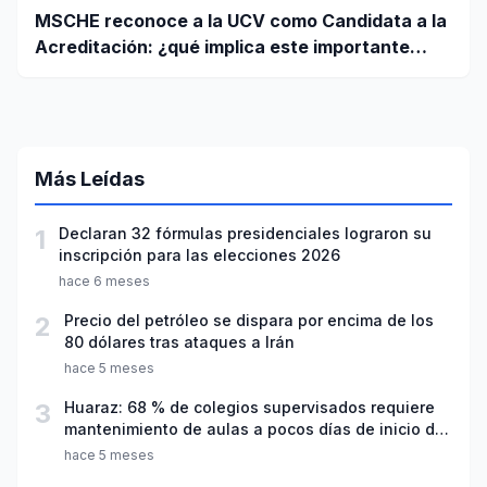
MSCHE reconoce a la UCV como Candidata a la
Acreditación: ¿qué implica este importante
paso?
Más Leídas
1
Declaran 32 fórmulas presidenciales lograron su
inscripción para las elecciones 2026
hace 6 meses
2
Precio del petróleo se dispara por encima de los
80 dólares tras ataques a Irán
hace 5 meses
3
Huaraz: 68 % de colegios supervisados requiere
mantenimiento de aulas a pocos días de inicio del
año escolar 2026
hace 5 meses