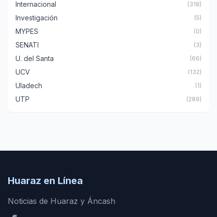
Internacional
(318)
Investigación
(5)
MYPES
(0)
SENATI
(3)
U. del Santa
(66)
UCV
(132)
Uladech
(1)
UTP
(289)
Huaraz en Línea
Noticias de Huaraz y Áncash