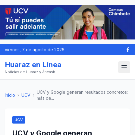
viernes, 7 de agosto de 2026
Huaraz en Línea
Noticias de Huaraz y Áncash
UCV y Google generan resultados concretos:
Inicio
›
UCV
›
más de...
UCV
UCV y Google generan