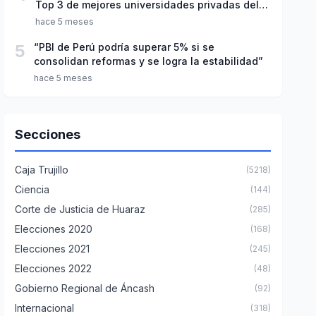
Top 3 de mejores universidades privadas del
Perú
hace 5 meses
5
“PBI de Perú podría superar 5% si se
consolidan reformas y se logra la estabilidad”
hace 5 meses
Secciones
Caja Trujillo
(5218)
Ciencia
(144)
Corte de Justicia de Huaraz
(285)
Elecciones 2020
(168)
Elecciones 2021
(245)
Elecciones 2022
(48)
Gobierno Regional de Áncash
(92)
Internacional
(318)