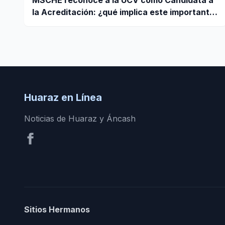
MSCHE reconoce a la UCV como Candidata a
la Acreditación: ¿qué implica este importante
paso?
Huaraz en Línea
Noticias de Huaraz y Áncash
Sitios Hermanos