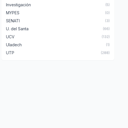
Investigación
(5)
MYPES
(0)
SENATI
(3)
U. del Santa
(66)
UCV
(132)
Uladech
(1)
UTP
(288)