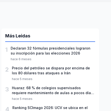
Más Leídas
1
Declaran 32 fórmulas presidenciales lograron
su inscripción para las elecciones 2026
hace 6 meses
2
Precio del petróleo se dispara por encima de
los 80 dólares tras ataques a Irán
hace 5 meses
3
Huaraz: 68 % de colegios supervisados
requiere mantenimiento de aulas a pocos días
de inicio del año escolar 2026
hace 5 meses
4
Ranking SCImago 2026: UCV se ubica en el