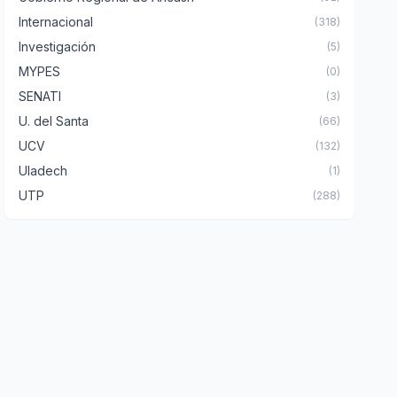
Internacional
(318)
Investigación
(5)
MYPES
(0)
SENATI
(3)
U. del Santa
(66)
UCV
(132)
Uladech
(1)
UTP
(288)