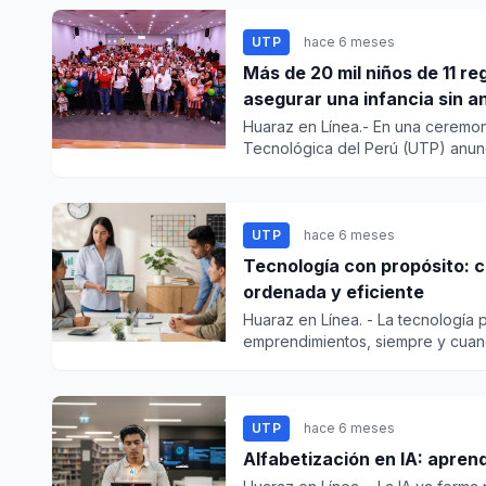
UTP
hace 6 meses
Más de 20 mil niños de 11 r
asegurar una infancia sin a
Huaraz en Línea.- En una ceremoni
Tecnológica del Perú (UTP) anunc
UTP
hace 6 meses
Tecnología con propósito: 
ordenada y eficiente
Huaraz en Línea. - La tecnología 
emprendimientos, siempre y cuand
UTP
hace 6 meses
Alfabetización en IA: aprende