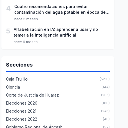
4
Cuatro recomendaciones para evitar
contaminación del agua potable en época de
lluvias
hace 5 meses
5
Alfabetización en IA: aprender a usar y no
temer a la inteligencia artificial
hace 6 meses
Secciones
Caja Trujillo
(5218)
Ciencia
(144)
Corte de Justicia de Huaraz
(285)
Elecciones 2020
(168)
Elecciones 2021
(245)
Elecciones 2022
(48)
Gobierno Regional de Áncash
(92)