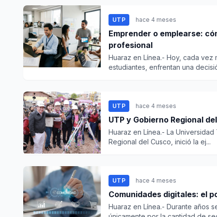
UTP
hace 4 meses
Emprender o emplearse: cómo 
profesional
Huaraz en Línea.- Hoy, cada vez 
estudiantes, enfrentan una decisión
UTP
hace 4 meses
UTP y Gobierno Regional del
Huaraz en Línea.- La Universidad
Regional del Cusco, inició la ej...
UTP
hace 4 meses
Comunidades digitales: el p
Huaraz en Línea.- Durante años se
únicamente por la cantidad de seg