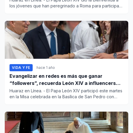
los jóvenes que han peregrinado a Roma para participar
del...
VIDA Y FE
hace 1 año
Evangelizar en redes es más que ganar
“followers”, recuerda León XIV a influencers
católicos
Huaraz en Línea. - El Papa León XIV participó este martes
en la Misa celebrada en la Basílica de San Pedro con
moti...