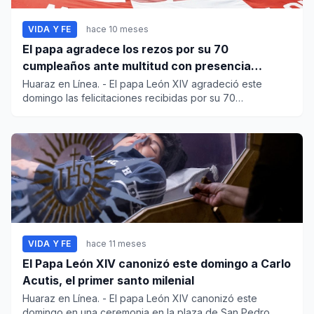
VIDA Y FE
hace 10 meses
El papa agradece los rezos por su 70
cumpleaños ante multitud con presencia
peruana
Huaraz en Línea. - El papa León XIV agradeció este
domingo las felicitaciones recibidas por su 70
cumpleaños, tras...
VIDA Y FE
hace 11 meses
El Papa León XIV canonizó este domingo a Carlo
Acutis, el primer santo milenial
Huaraz en Línea. - El papa León XIV canonizó este
domingo en una ceremonia en la plaza de San Pedro