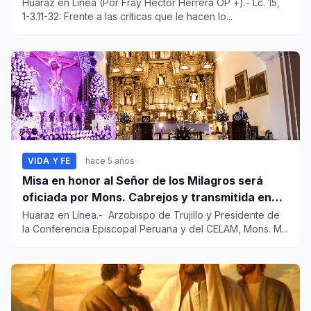
Huaraz en Línea (Por Fray Héctor Herrera OP +).- Lc. 15,
1-3.11-32: Frente a las críticas que le hacen lo...
VIDA Y FE
hace 5 años
Misa en honor al Señor de los Milagros será
oficiada por Mons. Cabrejos y transmitida en
redes sociales
Huaraz en Línea.- Arzobispo de Trujillo y Presidente de
la Conferencia Episcopal Peruana y del CELAM, Mons. M...