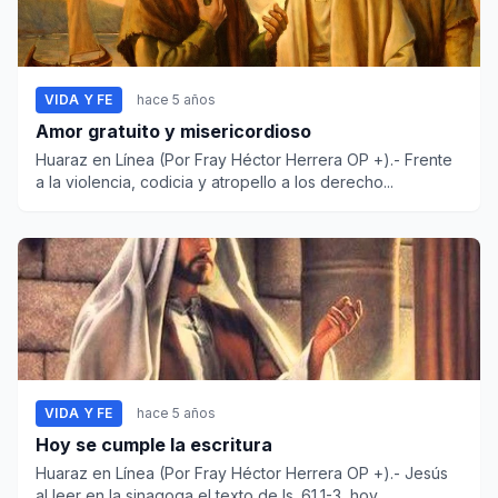
VIDA Y FE
hace 5 años
Amor gratuito y misericordioso
Huaraz en Línea (Por Fray Héctor Herrera OP +).- Frente
a la violencia, codicia y atropello a los derecho...
VIDA Y FE
hace 5 años
Hoy se cumple la escritura
Huaraz en Línea (Por Fray Héctor Herrera OP +).- Jesús
al leer en la sinagoga el texto de Is. 61,1-3, hoy...