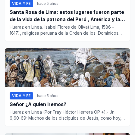
VIDA Y FE
hace 5 años
Santa Rosa de Lima: estos lugares fueron parte
de la vida de la patrona del Perú , América y las
Filipinas
Huaraz en Línea.-Isabel Flores de Oliva( Lima, 1586 -
1617), religiosa peruana de la Orden de los Dominicos
fue la...
VIDA Y FE
hace 5 años
Señor ¿A quien iremos?
Huaraz en Línea (Por Fray Héctor Herrera OP +).- Jn
6,60-69: Muchos de los discípulos de Jesús, como hoy,
encu...