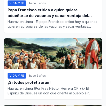
VIDA Y FE
hace 5 años
Papa Francisco critica a quien quiere
adueñarse de vacunas y sacar ventaja del
covid-19
Huaraz en Línea.- El papa Francisco criticó hoy a quienes
quieren apropiarse de las vacunas y sacar ventajas
políti...
VIDA Y FE
hace 5 años
¡Si todos profetizaran!
Huaraz en Línea (Por Fray Héctor Herrera OP +).- El
Espíritu de Dios, es un don que orienta al pueblo a r...