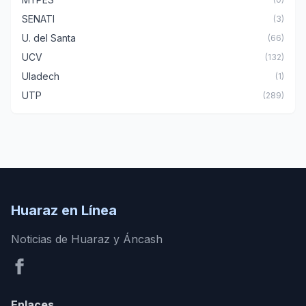
SENATI
(3)
U. del Santa
(66)
UCV
(132)
Uladech
(1)
UTP
(289)
Huaraz en Línea
Noticias de Huaraz y Áncash
Enlaces