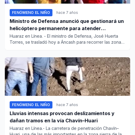
FENÓMENO EL NIÑO
hace 7 años
Ministro de Defensa anunció que gestionará un
helicóptero permanente para atender
emergencias en Áncash
Huaraz en Línea. - El ministro de Defensa, José Huerta
Torres, se trasladó hoy a Áncash para recorrer las zonas
más afec...
FENÓMENO EL NIÑO
hace 7 años
Lluvias intensas provocan deslizamientos y
dañan tramos en la vía Chavín–Huari
Huaraz en Línea.- La carretera de penetración Chavín–
Huari, una de las más importantes en la zona sierra de la