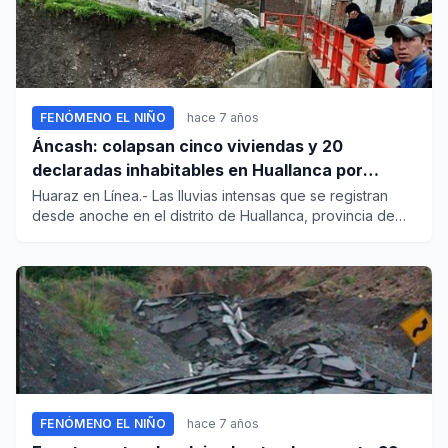
FENÓMENO EL NIÑO
hace 7 años
Áncash: colapsan cinco viviendas y 20
declaradas inhabitables en Huallanca por
lluvias
Huaraz en Línea.- Las lluvias intensas que se registran
desde anoche en el distrito de Huallanca, provincia de
Bolognesi...
FENÓMENO EL NIÑO
hace 7 años