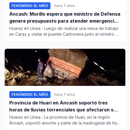
FENÓMENO EL NIÑO
hace 7 años
Áncash: Morillo espera que ministro de Defensa
genere presupuesto para atender emergencias
en la región
Huaraz en Línea.- Luego de realizar una mesa de trabajo
en Caraz y visitar el puente Carbonera junto el ministro de
Defe...
FENÓMENO EL NIÑO
hace 7 años
Provincia de Huari en Áncash soportó tres
horas de lluvias torrenciales que afectaron sus
carreteras
Huaraz en Línea.- La provincia de Huari, en la región
Áncash, soportó anoche y parte de la madrugada de hoy,
lluvias tor...