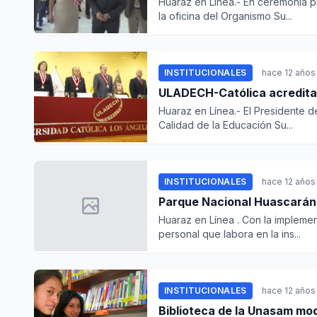
Huaraz en Línea.- En ceremonia pr
la oficina del Organismo Su...
INSTITUCIONALES
hace 12 años
ULADECH-Católica acredita d
Huaraz en Línea.- El Presidente d
Calidad de la Educación Su...
INSTITUCIONALES
hace 12 años
Parque Nacional Huascarán 
Huaraz en Línea . Con la impleme
personal que labora en la ins...
INSTITUCIONALES
hace 12 años
Biblioteca de la Unasam mo