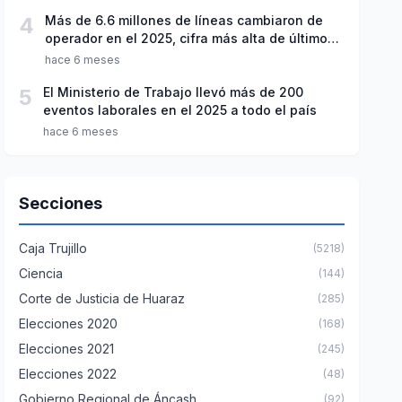
4
Más de 6.6 millones de líneas cambiaron de
operador en el 2025, cifra más alta de últimos
seis años
hace 6 meses
5
El Ministerio de Trabajo llevó más de 200
eventos laborales en el 2025 a todo el país
hace 6 meses
Secciones
Caja Trujillo
(5218)
Ciencia
(144)
Corte de Justicia de Huaraz
(285)
Elecciones 2020
(168)
Elecciones 2021
(245)
Elecciones 2022
(48)
Gobierno Regional de Áncash
(92)