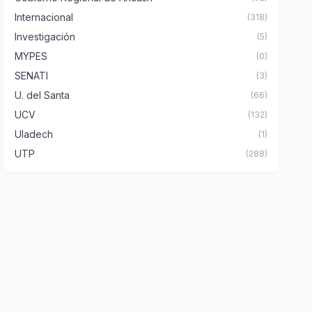
Internacional
(318)
Investigación
(5)
MYPES
(0)
SENATI
(3)
U. del Santa
(66)
UCV
(132)
Uladech
(1)
UTP
(288)