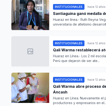
INSTITUCIONALES
hace 12 años
Santiaguina ganó medalla de
Huaraz en línea.- Ruth Reyna Veg
universitaria de atletismo desarroll.
INSTITUCIONALES
hace 12 años
Qali Warma restablecerá at
Huaraz en Línea.- Los 2 mil escol
Perú que dejaron de ser ate...
INSTITUCIONALES
hace 12 años
Qali Warma abre proceso d
Áncash
Huaraz en Línea. Nuevamente el p
productores y empresarios en el..