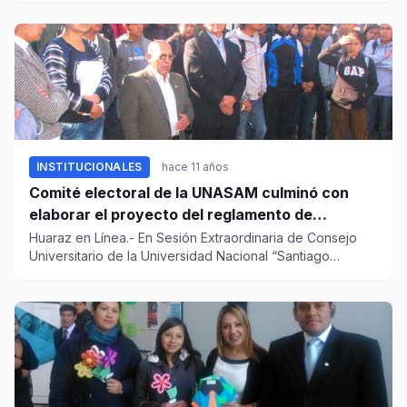
INSTITUCIONALES
hace 11 años
Comité electoral de la UNASAM culminó con
elaborar el proyecto del reglamento de
elecciones
Huaraz en Línea.- En Sesión Extraordinaria de Consejo
Universitario de la Universidad Nacional “Santiago
Antúnez de Mayo...