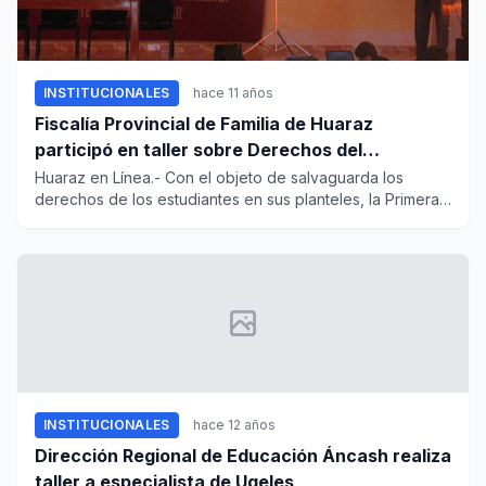
INSTITUCIONALES
hace 11 años
Fiscalía Provincial de Familia de Huaraz
participó en taller sobre Derechos del
Educando
Huaraz en Línea.- Con el objeto de salvaguarda los
derechos de los estudiantes en sus planteles, la Primera
fiscalía Pro...
INSTITUCIONALES
hace 12 años
Dirección Regional de Educación Áncash realiza
taller a especialista de Ugeles