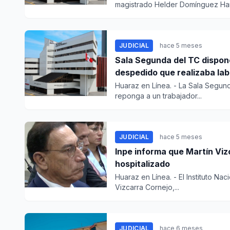
magistrado Helder Domínguez Haro
JUDICIAL
hace 5 meses
Sala Segunda del TC dispon
despedido que realizaba la
Huaraz en Línea. - La Sala Segund
reponga a un trabajador...
JUDICIAL
hace 5 meses
Inpe informa que Martín Viz
hospitalizado
Huaraz en Línea. - El Instituto Na
Vizcarra Cornejo,...
JUDICIAL
hace 6 meses