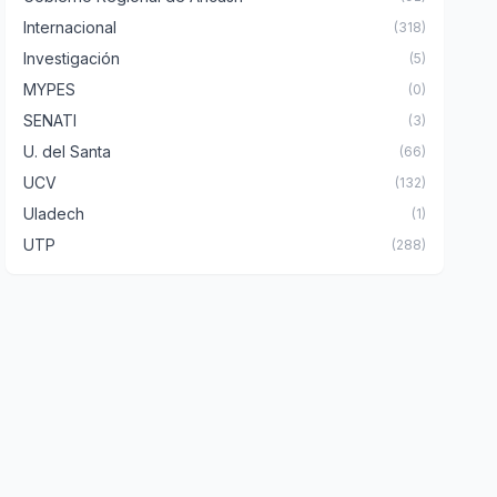
Internacional
(318)
Investigación
(5)
MYPES
(0)
SENATI
(3)
U. del Santa
(66)
UCV
(132)
Uladech
(1)
UTP
(288)