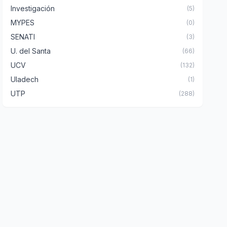
Investigación
(5)
MYPES
(0)
SENATI
(3)
U. del Santa
(66)
UCV
(132)
Uladech
(1)
UTP
(288)