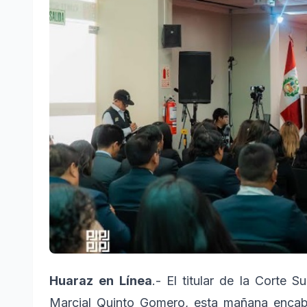
Huaraz
en
Línea
.- El titular de la Corte 
Marcial Quinto Gomero, esta mañana encab