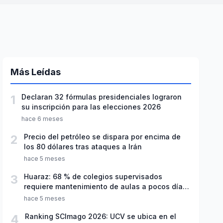
Más Leídas
1
Declaran 32 fórmulas presidenciales lograron
su inscripción para las elecciones 2026
hace 6 meses
2
Precio del petróleo se dispara por encima de
los 80 dólares tras ataques a Irán
hace 5 meses
3
Huaraz: 68 % de colegios supervisados
requiere mantenimiento de aulas a pocos días
de inicio del año escolar 2026
hace 5 meses
4
Ranking SCImago 2026: UCV se ubica en el