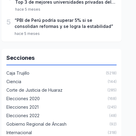
Top 3 de mejores universidades privadas del
Perú
hace 5 meses
5
“PBI de Perú podría superar 5% si se
consolidan reformas y se logra la estabilidad”
hace 5 meses
Secciones
Caja Trujillo
(5218)
Ciencia
(144)
Corte de Justicia de Huaraz
(285)
Elecciones 2020
(168)
Elecciones 2021
(245)
Elecciones 2022
(48)
Gobierno Regional de Áncash
(92)
Internacional
(318)