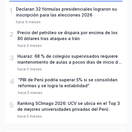
1
Declaran 32 fórmulas presidenciales lograron su
inscripción para las elecciones 2026
hace 6 meses
2
Precio del petróleo se dispara por encima de los
80 dólares tras ataques a Irán
hace 5 meses
3
Huaraz: 68 % de colegios supervisados requiere
mantenimiento de aulas a pocos días de inicio del
año escolar 2026
hace 5 meses
4
“PBI de Perú podría superar 5% si se consolidan
reformas y se logra la estabilidad”
hace 5 meses
5
Ranking SCImago 2026: UCV se ubica en el Top 3
de mejores universidades privadas del Perú
hace 5 meses