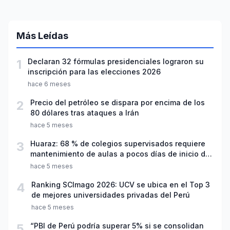
Más Leídas
1
Declaran 32 fórmulas presidenciales lograron su
inscripción para las elecciones 2026
hace 6 meses
2
Precio del petróleo se dispara por encima de los
80 dólares tras ataques a Irán
hace 5 meses
3
Huaraz: 68 % de colegios supervisados requiere
mantenimiento de aulas a pocos días de inicio del
año escolar 2026
hace 5 meses
4
Ranking SCImago 2026: UCV se ubica en el Top 3
de mejores universidades privadas del Perú
hace 5 meses
5
“PBI de Perú podría superar 5% si se consolidan