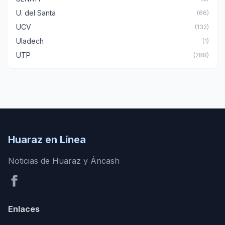
U. del Santa
(66)
UCV
(132)
Uladech
(1)
UTP
(288)
Huaraz en Línea
Noticias de Huaraz y Áncash
Enlaces