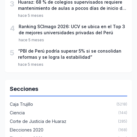
3
Huaraz: 68 % de colegios supervisados requiere
mantenimiento de aulas a pocos días de inicio del
año escolar 2026
hace 5 meses
4
Ranking SCImago 2026: UCV se ubica en el Top 3
de mejores universidades privadas del Perú
hace 5 meses
5
“PBI de Perú podría superar 5% si se consolidan
reformas y se logra la estabilidad”
hace 5 meses
Secciones
Caja Trujillo
(5218)
Ciencia
(144)
Corte de Justicia de Huaraz
(285)
Elecciones 2020
(168)