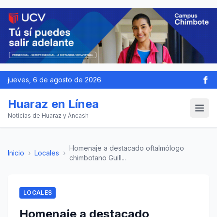
jueves, 6 de agosto de 2026
Huaraz en Línea
Noticias de Huaraz y Áncash
Homenaje a destacado oftalmólogo
Inicio
›
Locales
›
chimbotano Guill...
LOCALES
Homenaje a destacado