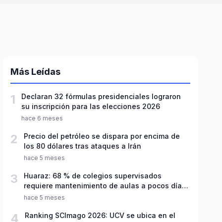
Más Leídas
1
Declaran 32 fórmulas presidenciales lograron
su inscripción para las elecciones 2026
hace 6 meses
2
Precio del petróleo se dispara por encima de
los 80 dólares tras ataques a Irán
hace 5 meses
3
Huaraz: 68 % de colegios supervisados
requiere mantenimiento de aulas a pocos días
de inicio del año escolar 2026
hace 5 meses
4
Ranking SCImago 2026: UCV se ubica en el