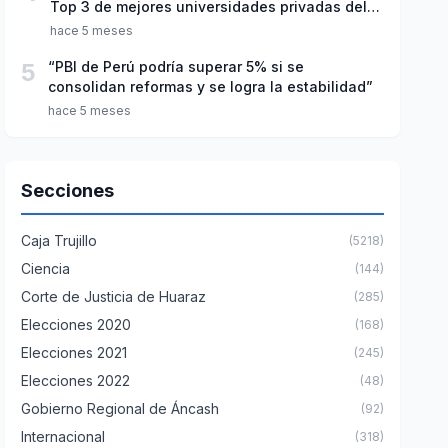
Top 3 de mejores universidades privadas del
Perú
hace 5 meses
5
“PBI de Perú podría superar 5% si se
consolidan reformas y se logra la estabilidad”
hace 5 meses
Secciones
Caja Trujillo
(5218)
Ciencia
(144)
Corte de Justicia de Huaraz
(285)
Elecciones 2020
(168)
Elecciones 2021
(245)
Elecciones 2022
(48)
Gobierno Regional de Áncash
(92)
Internacional
(318)