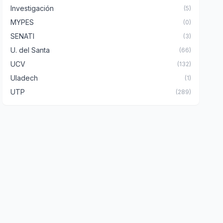
Investigación
(5)
MYPES
(0)
SENATI
(3)
U. del Santa
(66)
UCV
(132)
Uladech
(1)
UTP
(289)