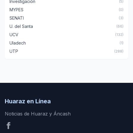
Investigación
(5)
MYPES
(0)
SENATI
(3)
U. del Santa
(66)
UCV
(132)
Uladech
(1)
UTP
(288)
Huaraz en Línea
Noticias de Huaraz y Áncash