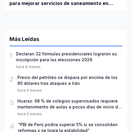
para mejorar servicios de saneamiento en
ciudades pequeñas y rurales
Más Leídas
1
Declaran 32 fórmulas presidenciales lograron su
inscripción para las elecciones 2026
hace 6 meses
2
Precio del petróleo se dispara por encima de los
80 dólares tras ataques a Irán
hace 5 meses
3
Huaraz: 68 % de colegios supervisados requiere
mantenimiento de aulas a pocos días de inicio del
año escolar 2026
hace 5 meses
4
“PBI de Perú podría superar 5% si se consolidan
reformas y se logra la estabilidad”