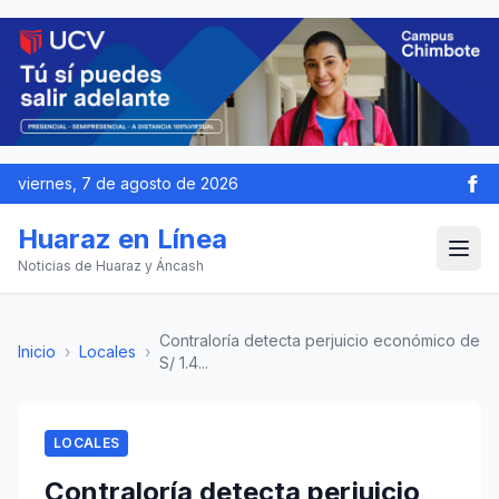
viernes, 7 de agosto de 2026
Huaraz en Línea
Noticias de Huaraz y Áncash
Contraloría detecta perjuicio económico de
Inicio
›
Locales
›
S/ 1.4...
LOCALES
Contraloría detecta perjuicio