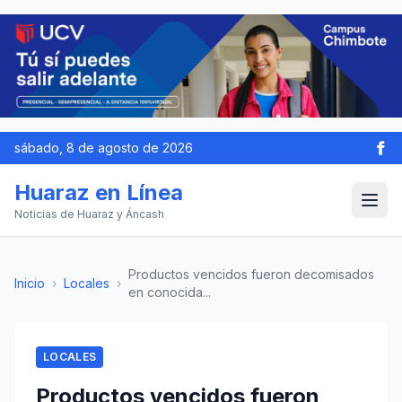
sábado, 8 de agosto de 2026
Huaraz en Línea
Noticias de Huaraz y Áncash
Productos vencidos fueron decomisados
Inicio
›
Locales
›
en conocida...
LOCALES
Productos vencidos fueron