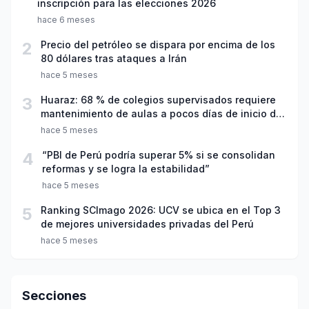
inscripción para las elecciones 2026
hace 6 meses
2
Precio del petróleo se dispara por encima de los
80 dólares tras ataques a Irán
hace 5 meses
3
Huaraz: 68 % de colegios supervisados requiere
mantenimiento de aulas a pocos días de inicio del
año escolar 2026
hace 5 meses
4
“PBI de Perú podría superar 5% si se consolidan
reformas y se logra la estabilidad”
hace 5 meses
5
Ranking SCImago 2026: UCV se ubica en el Top 3
de mejores universidades privadas del Perú
hace 5 meses
Secciones