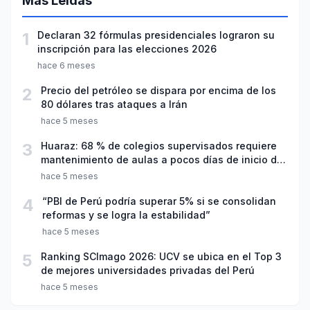
Más Leídas
1
Declaran 32 fórmulas presidenciales lograron su
inscripción para las elecciones 2026
hace 6 meses
2
Precio del petróleo se dispara por encima de los
80 dólares tras ataques a Irán
hace 5 meses
3
Huaraz: 68 % de colegios supervisados requiere
mantenimiento de aulas a pocos días de inicio del
año escolar 2026
hace 5 meses
4
“PBI de Perú podría superar 5% si se consolidan
reformas y se logra la estabilidad”
hace 5 meses
5
Ranking SCImago 2026: UCV se ubica en el Top 3
de mejores universidades privadas del Perú
hace 5 meses