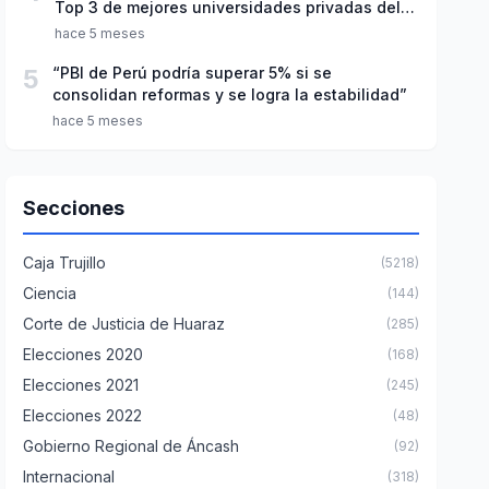
Top 3 de mejores universidades privadas del
Perú
hace 5 meses
5
“PBI de Perú podría superar 5% si se
consolidan reformas y se logra la estabilidad”
hace 5 meses
Secciones
Caja Trujillo
(5218)
Ciencia
(144)
Corte de Justicia de Huaraz
(285)
Elecciones 2020
(168)
Elecciones 2021
(245)
Elecciones 2022
(48)
Gobierno Regional de Áncash
(92)
Internacional
(318)