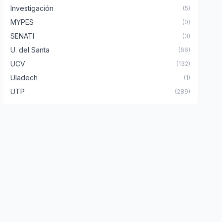
Investigación
(5)
MYPES
(0)
SENATI
(3)
U. del Santa
(66)
UCV
(132)
Uladech
(1)
UTP
(289)