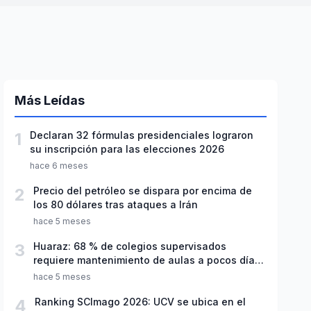
Más Leídas
1
Declaran 32 fórmulas presidenciales lograron
su inscripción para las elecciones 2026
hace 6 meses
2
Precio del petróleo se dispara por encima de
los 80 dólares tras ataques a Irán
hace 5 meses
3
Huaraz: 68 % de colegios supervisados
requiere mantenimiento de aulas a pocos días
de inicio del año escolar 2026
hace 5 meses
4
Ranking SCImago 2026: UCV se ubica en el