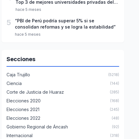
Top 3 de mejores universidades privadas del
Perú
hace 5 meses
5
“PBI de Perú podría superar 5% si se
consolidan reformas y se logra la estabilidad”
hace 5 meses
Secciones
Caja Trujillo
(5218)
Ciencia
(144)
Corte de Justicia de Huaraz
(285)
Elecciones 2020
(168)
Elecciones 2021
(245)
Elecciones 2022
(48)
Gobierno Regional de Áncash
(92)
Internacional
(318)