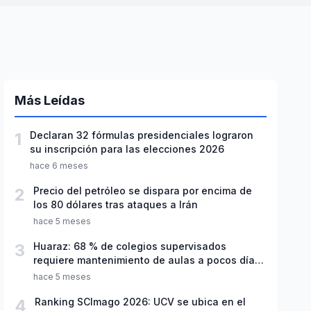
Más Leídas
1
Declaran 32 fórmulas presidenciales lograron
su inscripción para las elecciones 2026
hace 6 meses
2
Precio del petróleo se dispara por encima de
los 80 dólares tras ataques a Irán
hace 5 meses
3
Huaraz: 68 % de colegios supervisados
requiere mantenimiento de aulas a pocos días
de inicio del año escolar 2026
hace 5 meses
4
Ranking SCImago 2026: UCV se ubica en el