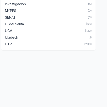
Investigación
(5)
MYPES
(0)
SENATI
(3)
U. del Santa
(66)
UCV
(132)
Uladech
(1)
UTP
(289)