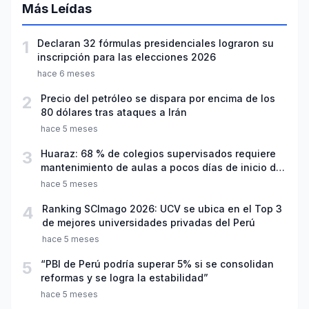
Más Leídas
1
Declaran 32 fórmulas presidenciales lograron su
inscripción para las elecciones 2026
hace 6 meses
2
Precio del petróleo se dispara por encima de los
80 dólares tras ataques a Irán
hace 5 meses
3
Huaraz: 68 % de colegios supervisados requiere
mantenimiento de aulas a pocos días de inicio del
año escolar 2026
hace 5 meses
4
Ranking SCImago 2026: UCV se ubica en el Top 3
de mejores universidades privadas del Perú
hace 5 meses
5
“PBI de Perú podría superar 5% si se consolidan
reformas y se logra la estabilidad”
hace 5 meses