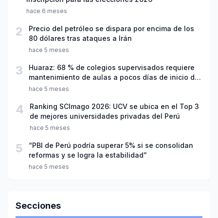
hace 6 meses
2
Precio del petróleo se dispara por encima de los
80 dólares tras ataques a Irán
hace 5 meses
3
Huaraz: 68 % de colegios supervisados requiere
mantenimiento de aulas a pocos días de inicio del
año escolar 2026
hace 5 meses
4
Ranking SCImago 2026: UCV se ubica en el Top 3
de mejores universidades privadas del Perú
hace 5 meses
5
“PBI de Perú podría superar 5% si se consolidan
reformas y se logra la estabilidad”
hace 5 meses
Secciones