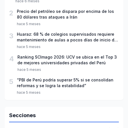
hace 6 meses
2
Precio del petróleo se dispara por encima de los
80 dólares tras ataques a Irán
hace 5 meses
3
Huaraz: 68 % de colegios supervisados requiere
mantenimiento de aulas a pocos días de inicio del
año escolar 2026
hace 5 meses
4
Ranking SCImago 2026: UCV se ubica en el Top 3
de mejores universidades privadas del Perú
hace 5 meses
5
“PBI de Perú podría superar 5% si se consolidan
reformas y se logra la estabilidad”
hace 5 meses
Secciones