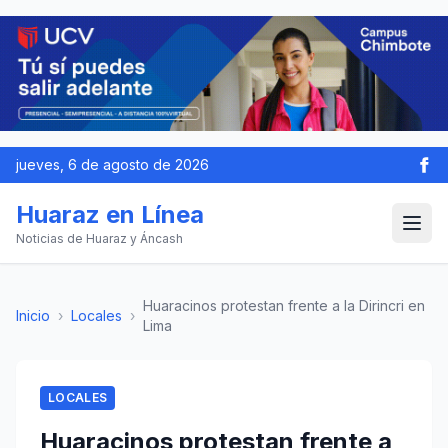
jueves, 6 de agosto de 2026
Huaraz en Línea
Noticias de Huaraz y Áncash
Huaracinos protestan frente a la Dirincri en
Inicio
›
Locales
›
Lima
LOCALES
Huaracinos protestan frente a