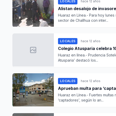
LOCALES
hace 12 años
Alistan desalojo de invasore
Huaraz en Línea.- Para hoy lunes 
sector de Challhua con inter...
LOCALES
hace 12 años
Colegio Atusparia celebra 
Huaraz en línea.- Prudencia Sotel
Atusparia’ destacó los...
LOCALES
hace 12 años
Aprueban multa para ‘capta
Huaraz en Línea.- Fuertes multas 
‘captadores’, según lo an...