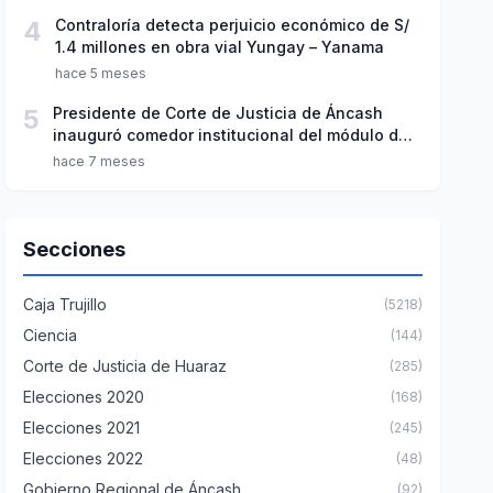
4
Contraloría detecta perjuicio económico de S/
1.4 millones en obra vial Yungay – Yanama
hace 5 meses
5
Presidente de Corte de Justicia de Áncash
inauguró comedor institucional del módulo de
sanción penal
hace 7 meses
Secciones
Caja Trujillo
(5218)
Ciencia
(144)
Corte de Justicia de Huaraz
(285)
Elecciones 2020
(168)
Elecciones 2021
(245)
Elecciones 2022
(48)
Gobierno Regional de Áncash
(92)