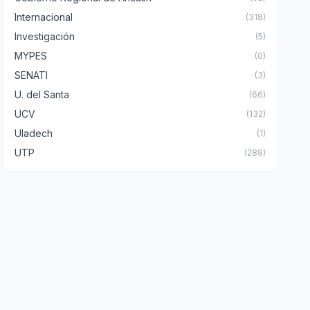
Internacional
(318)
Investigación
(5)
MYPES
(0)
SENATI
(3)
U. del Santa
(66)
UCV
(132)
Uladech
(1)
UTP
(289)