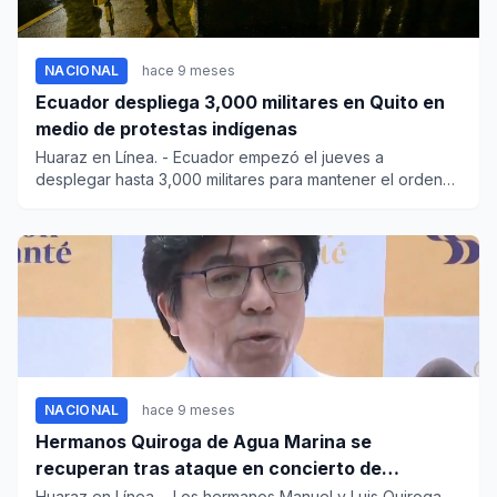
NACIONAL
hace 9 meses
Ecuador despliega 3,000 militares en Quito en
medio de protestas indígenas
Huaraz en Línea. - Ecuador empezó el jueves a
desplegar hasta 3,000 militares para mantener el orden
en Quito en me...
NACIONAL
hace 9 meses
Hermanos Quiroga de Agua Marina se
recuperan tras ataque en concierto de
Chorrillos
Huaraz en Línea. - Los hermanos Manuel y Luis Quiroga,