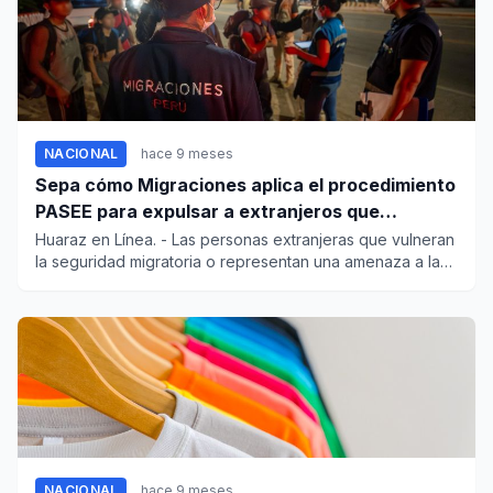
NACIONAL
hace 9 meses
Sepa cómo Migraciones aplica el procedimiento
PASEE para expulsar a extranjeros que
incumplen las normas
Huaraz en Línea. - Las personas extranjeras que vulneran
la seguridad migratoria o representan una amenaza a la
seg...
NACIONAL
hace 9 meses