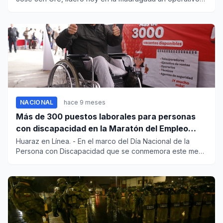
s...
NACIONAL
hace 9 meses
Más de 300 puestos laborales para personas
con discapacidad en la Maratón del Empleo
este 14 de octubre
Huaraz en Línea. - En el marco del Día Nacional de la
Persona con Discapacidad que se conmemora este mes,
el Minist...