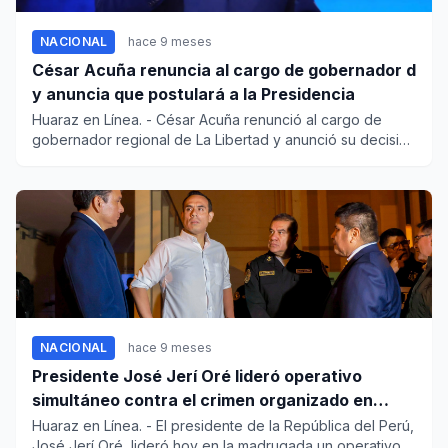
NACIONAL
hace 9 meses
César Acuña renuncia al cargo de gobernador d
y anuncia que postulará a la Presidencia
Huaraz en Línea. - César Acuña renunció al cargo de
gobernador regional de La Libertad y anunció su decisión
de pos...
NACIONAL
hace 9 meses
Presidente José Jerí Oré lideró operativo
simultáneo contra el crimen organizado en
penales
Huaraz en Línea. - El presidente de la República del Perú,
José Jerí Oré, lideró hoy en la madrugada un operativo