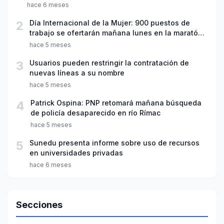
hace 6 meses
2
Día Internacional de la Mujer: 900 puestos de
trabajo se ofertarán mañana lunes en la maratón
“Emplea Mujer”
hace 5 meses
3
Usuarios pueden restringir la contratación de
nuevas líneas a su nombre
hace 5 meses
4
Patrick Ospina: PNP retomará mañana búsqueda
de policía desaparecido en río Rímac
hace 5 meses
5
Sunedu presenta informe sobre uso de recursos
en universidades privadas
hace 6 meses
Secciones