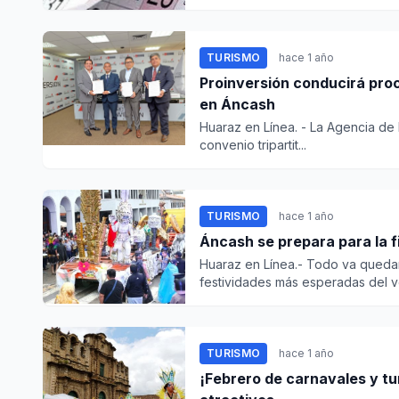
TURISMO
hace 1 año
Proinversión conducirá pro
en Áncash
Huaraz en Línea. - La Agencia de 
convenio tripartit...
TURISMO
hace 1 año
Áncash se prepara para la 
Huaraz en Línea.- Todo va quedan
festividades más esperadas del ve
TURISMO
hace 1 año
¡Febrero de carnavales y tu