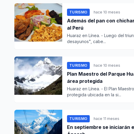
TURISMO
hace 10 meses
Además del pan con chicha
al Perú
Huaraz en Línea. - Luego del triu
desayunos", cabe...
TURISMO
hace 10 meses
Plan Maestro del Parque Hua
área protegida
Huaraz en Línea. - El Plan Maest
protegida ubicada en la si...
TURISMO
hace 11 meses
En septiembre se iniciarán 