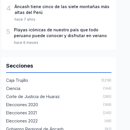
4
Áncash tiene cinco de las siete montañas más
altas del Perú
hace 7 años
5
Playas icónicas de nuestro país que todo
peruano puede conocer y disfrutar en verano
hace 6 meses
Secciones
Caja Trujillo
(5218)
Ciencia
(144)
Corte de Justicia de Huaraz
(285)
Elecciones 2020
(168)
Elecciones 2021
(245)
Elecciones 2022
(48)
Gobierno Regional de Áncash
(92)