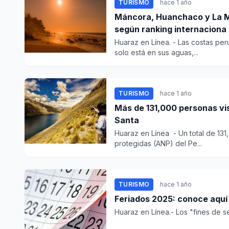
TURISMO
hace 1 año
Máncora, Huanchaco y La Mi
según ranking internaciona
Huaraz en Línea. - Las costas pe
solo está en sus aguas,...
TURISMO
hace 1 año
Más de 131,000 personas vi
Santa
Huaraz en Línea - Un total de 131,
protegidas (ANP) del Pe...
TURISMO
hace 1 año
Feriados 2025: conoce aquí 
Huaraz en Línea.- Los "fines de s