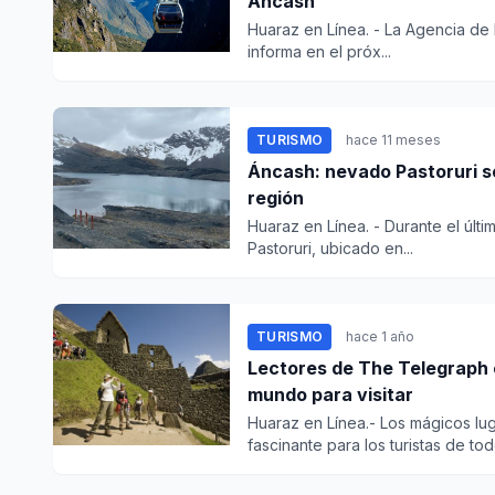
Áncash
Huaraz en Línea. - La Agencia de
informa en el próx...
TURISMO
hace 11 meses
Áncash: nevado Pastoruri se
región
Huaraz en Línea. - Durante el últi
Pastoruri, ubicado en...
TURISMO
hace 1 año
Lectores de The Telegraph e
mundo para visitar
Huaraz en Línea.- Los mágicos lu
fascinante para los turistas de todo