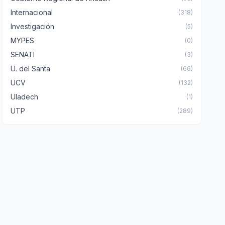
Internacional
(318)
Investigación
(5)
MYPES
(0)
SENATI
(3)
U. del Santa
(66)
UCV
(132)
Uladech
(1)
UTP
(289)