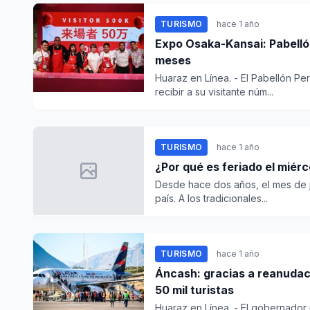
TURISMO
hace 1 año
Expo Osaka-Kansai: Pabellón
meses
Huaraz en Línea. - El Pabellón Pe
recibir a su visitante núm...
TURISMO
hace 1 año
¿Por qué es feriado el miérc
Desde hace dos años, el mes de ju
país. A los tradicionales...
TURISMO
hace 1 año
Áncash: gracias a reanudaci
50 mil turistas
Huaraz en Línea. - El gobernador