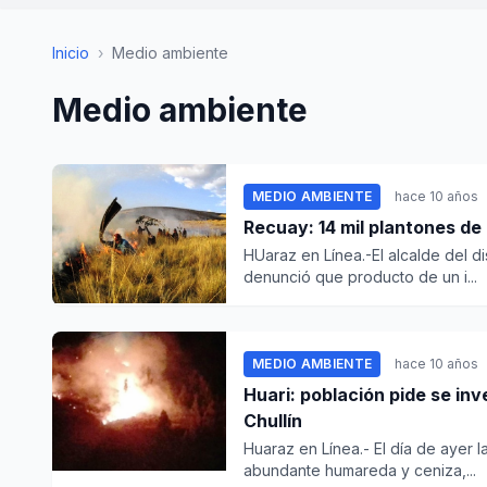
Inicio
›
Medio ambiente
Medio ambiente
MEDIO AMBIENTE
hace 10 años
Recuay: 14 mil plantones d
HUaraz en Línea.-El alcalde del d
denunció que producto de un i...
MEDIO AMBIENTE
hace 10 años
Huari: población pide se in
Chullín
Huaraz en Línea.- El día de ayer 
abundante humareda y ceniza,...