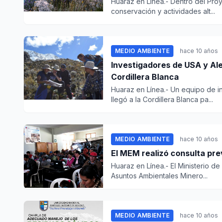
Huaraz en Línea.- Dentro del Pro
conservación y actividades alt...
MEDIO AMBIENTE
hace 10 años
Investigadores de USA y Ale
Cordillera Blanca
Huaraz en Línea.- Un equipo de i
llegó a la Cordillera Blanca pa...
MEDIO AMBIENTE
hace 10 años
El MEM realizó consulta pre
Huaraz en Línea.- El Ministerio d
Asuntos Ambientales Minero...
MEDIO AMBIENTE
hace 10 años