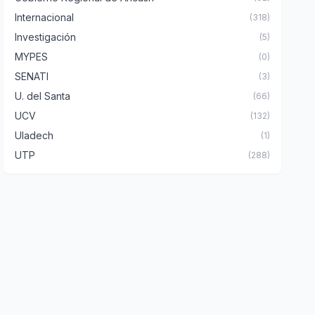
Internacional
(318)
Investigación
(5)
MYPES
(0)
SENATI
(3)
U. del Santa
(66)
UCV
(132)
Uladech
(1)
UTP
(288)