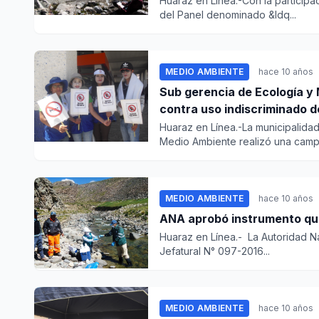
Huaraz en Línea.-Con la participac
del Panel denominado &ldq...
MEDIO AMBIENTE
hace 10 años
Sub gerencia de Ecología y
contra uso indiscriminado d
Huaraz en Línea.-La municipalida
Medio Ambiente realizó una camp.
MEDIO AMBIENTE
hace 10 años
ANA aprobó instrumento que
Huaraz en Línea.- La Autoridad N
Jefatural N° 097-2016...
MEDIO AMBIENTE
hace 10 años