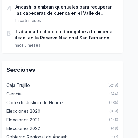
4
Áncash: siembran quenuales para recuperar
las cabeceras de cuenca en el Valle de
Fortaleza
hace 5 meses
5
Trabajo articulado da duro golpe a la minería
ilegal en la Reserva Nacional San Fernando
hace 5 meses
Secciones
Caja Trujillo
(5218)
Ciencia
(144)
Corte de Justicia de Huaraz
(285)
Elecciones 2020
(168)
Elecciones 2021
(245)
Elecciones 2022
(48)
Gobierno Regional de Áncash
(92)